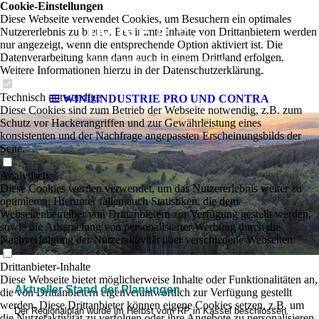
Cookie-Einstellungen
Diese Webseite verwendet Cookies, um Besuchern ein optimales
Nutzererlebnis zu bieten. Bestimmte Inhalte von Drittanbietern werden
nur angezeigt, wenn die entsprechende Option aktiviert ist. Die
Datenverarbeitung kann dann auch in einem Drittland erfolgen.
Weitere Informationen hierzu in der Datenschutzerklärung.
Technisch notwendige
WINDINDUSTRIE PRO UND CONTRA
Diese Cookies sind zum Betrieb der Webseite notwendig, z.B. zum
Schutz vor Hackerangriffen und zur Gewährleistung eines
konsistenten und der Nachfrage angepassten Erscheinungsbilds der
Seite.
Analytische
Diese Cookies werden verwendet, um das Nutzererlebnis weiter zu
optimieren. Hierunter fallen auch Statistiken, die dem
Webseitenbetreiber von Drittanbietern zur Verfügung gestellt werden,
sowie die Ausspielung von personalisierter Werbung durch die
Nachverfolgung der Nutzeraktivität über verschiedene Webseiten.
Drittanbieter-Inhalte
Diese Webseite bietet möglicherweise Inhalte oder Funktionalitäten an,
Aktueller Stand der Planungen
die von Drittanbietern eigenverantwortlich zur Verfügung gestellt
werden. Diese Drittanbieter können eigene Cookies setzen, z.B. um
Der Regionalplan wurde im Herbst vom RP in Kassel beschlossen.
die Nutzeraktivität zu verfolgen oder ihre Angebote zu personalisieren