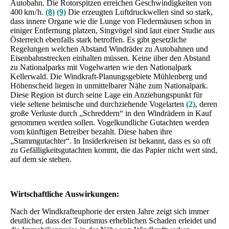
Autobahn. Die Rotorspitzen erreichen Geschwindigkeiten von
400 km / h.
(8)
(9)
Die erzeugten Luftdruckwellen sind so stark,
dass innere Organe wie die Lunge von Fledermäusen schon in
einiger Entfernung platzen, Singvögel sind laut einer Studie aus
Österreich ebenfalls stark betroffen. Es gibt gesetzliche
Regelungen welchen Abstand Windräder zu Autobahnen und
Eisenbahnstrecken einhalten müssen. Keine über den Abstand
zu Nationalparks mit Vogelwarten wie den Nationalpark
Kellerwald. Die Windkraft-Planungsgebiete Mühlenberg und
Höhenscheid liegen in unmittelbarer Nähe zum Nationalpark.
Diese Region ist durch seine Lage ein Anziehungspunkt für
viele seltene heimische und durchziehende Vogelarten
(2)
, deren
große Verluste durch „Schreddern“ in den Windrädern in Kauf
genommen werden sollen. Vogelkundliche Gutachten werden
vom künftigen Betreiber bezahlt. Diese haben ihre
„Stammgutachter“. In Insiderkreisen ist bekannt, dass es so oft
zu Gefälligkeitsgutachten kommt, die das Papier nicht wert sind,
auf dem sie stehen.
Wirtschaftliche Auswirkungen:
Nach der Windkrafteuphorie der ersten Jahre zeigt sich immer
deutlicher, dass der Tourismus erheblichen Schaden erleidet und