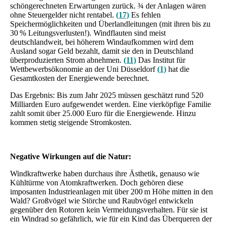
schöngerechneten Erwartungen zurück. ¾ der Anlagen wären
ohne Steuergelder nicht rentabel.
(17)
Es fehlen
Speichermöglichkeiten und Überlandleitungen (mit ihren bis zu
30 % Leitungsverlusten!). Windflauten sind meist
deutschlandweit, bei höherem Windaufkommen wird dem
Ausland sogar Geld bezahlt, damit sie den in Deutschland
überproduzierten Strom abnehmen.
(11)
Das Institut für
Wettbewerbsökonomie an der Uni Düsseldorf
(1)
hat die
Gesamtkosten der Energiewende berechnet.
Das Ergebnis: Bis zum Jahr 2025 müssen geschätzt rund 520
Milliarden Euro aufgewendet werden. Eine vierköpfige Familie
zahlt somit über 25.000 Euro für die Energiewende. Hinzu
kommen stetig steigende Stromkosten.
Negative Wirkungen auf die Natur:
Windkraftwerke haben durchaus ihre Ästhetik, genauso wie
Kühltürme von Atomkraftwerken. Doch gehören diese
imposanten Industrieanlagen mit über 200 m Höhe mitten in den
Wald? Großvögel wie Störche und Raubvögel entwickeln
gegenüber den Rotoren kein Vermeidungsverhalten. Für sie ist
ein Windrad so gefährlich, wie für ein Kind das Überqueren der