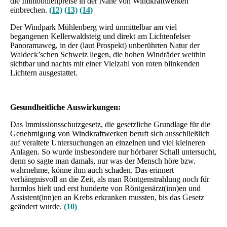
die Immobilienpreise in der Nähe von Windkraftwerken
einbrechen.
(12)
(13)
(14)
Der Windpark Mühlenberg wird unmittelbar am viel
begangenen Kellerwaldsteig und direkt am Lichtenfelser
Panoramaweg, in der (laut Prospekt) unberührten Natur der
Waldeck’schen Schweiz liegen, die hohen Windräder weithin
sichtbar und nachts mit einer Vielzahl von roten blinkenden
Lichtern ausgestattet.
Gesundheitliche Auswirkungen:
Das Immissionsschutzgesetz, die gesetzliche Grundlage für die
Genehmigung von Windkraftwerken beruft sich ausschließlich
auf veraltete Untersuchungen an einzelnen und viel kleineren
Anlagen. So wurde insbesondere nur hörbarer Schall untersucht,
denn so sagte man damals, nur was der Mensch höre bzw.
wahrnehme, könne ihm auch schaden. Das erinnert
verhängnisvoll an die Zeit, als man Röntgenstrahlung noch für
harmlos hielt und erst hunderte von Röntgenärzt(inn)en und
Assistent(inn)en an Krebs erkranken mussten, bis das Gesetz
geändert wurde.
(10)