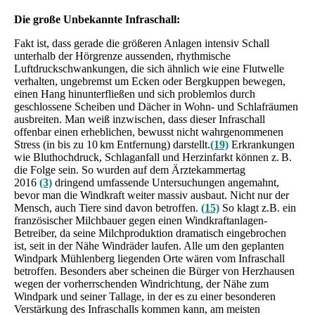
Die große Unbekannte Infraschall:
Fakt ist, dass gerade die größeren Anlagen intensiv Schall
unterhalb der Hörgrenze aussenden, rhythmische
Luftdruckschwankungen, die sich ähnlich wie eine Flutwelle
verhalten, ungebremst um Ecken oder Bergkuppen bewegen,
einen Hang hinunterfließen und sich problemlos durch
geschlossene Scheiben und Dächer in Wohn- und Schlafräumen
ausbreiten. Man weiß inzwischen, dass dieser Infraschall
offenbar einen erheblichen, bewusst nicht wahrgenommenen
Stress (in bis zu 10 km Entfernung) darstellt.
(19)
Erkrankungen
wie Bluthochdruck, Schlaganfall und Herzinfarkt können z. B.
die Folge sein. So wurden auf dem Ärztekammertag
2016
(3)
dringend umfassende Untersuchungen angemahnt,
bevor man die Windkraft weiter massiv ausbaut. Nicht nur der
Mensch, auch Tiere sind davon betroffen.
(15)
So klagt z.B. ein
französischer Milchbauer gegen einen Windkraftanlagen-
Betreiber, da seine Milchproduktion dramatisch eingebrochen
ist, seit in der Nähe Windräder laufen. Alle um den geplanten
Windpark Mühlenberg liegenden Orte wären vom Infraschall
betroffen. Besonders aber scheinen die Bürger von Herzhausen
wegen der vorherrschenden Windrichtung, der Nähe zum
Windpark und seiner Tallage, in der es zu einer besonderen
Verstärkung des Infraschalls kommen kann, am meisten