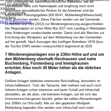
Trotz umfangreicher naturschutzrechtlicher Bedenken, wie die
und zu optimieren.
unmittelbare Nähe zum Nationalpark und langfristig noch nicht
Ablehnen
absehbarer gesundheitlicher Risiken für die Anwohner sind die
Alle akzeptieren
betreffenden Planungsgebiete (KB 85/47, Mühlenberg/Höhenscheid)
Speichern
nicht gestrichen worden. Diese Flächen wurden von der Gemeinde
Mehr Informationen
Lichtenfels und Vöhl (2013) zur Windenergienutzung ausgeschrieben.
Der Regionalplan ist schon Mitte Mai 2017 vom Landtag in Wiesbaden
ohne Änderungen verabschiedet worden. Damit sind alle Weichen zur
Errichtung des Windparks auf dem Mühlenberg von den Gemeinden
auf frei gestellt. Nach Aussagen des künftigen Betreibers VEW (bzw.
der Tochter EWF) werden voraussichtlich beginnend ab 2019
7
Windenergieanlagen von je 230m Höhe auf und um
den Mühlenberg oberhalb Herzhausen und nahe
Buchenberg, Fürstenberg und Immighausen
errichtet. Also noch 30 Meter höher als die üblichen
Anlagen.
Größere Anlagen bedeuten intensivere Beschalllung, besonders im
Infraschallbereich. Trotz der Tatsache, daß mehrere und auch noch
höhrere Anlagen schon intensiver und lauter Schall und Infraschall
abstrahlen, als die alten, viel kleineren Anlagen, auf die sich das
Immissionsschutzgesetz bezieht, gelten die selben Abstandsregeln
(nur 1000m zur Ortschaft). Alle um den geplanten Windpark
Mühlenberg liegenden Orte werden vom Infraschall noch mehr